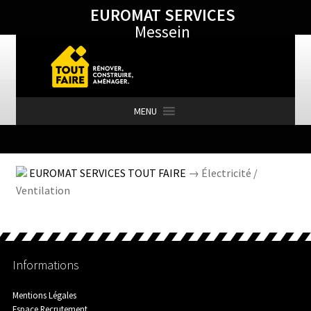
EUROMAT SERVICES
Aller
Aller
Messein
à
au
la
contenu
navigation
MENU
Accueil
EUROMAT SERVICES TOUT FAIRE
→ Électricité /
Ventilation
#563 (pas de titre)
Informations
Aménagement Extérieur
Mentions Légales
Espace Recrutement