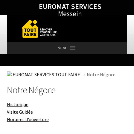
EUROMAT SERVICES
Aller
Aller
Messein
à
au
la
contenu
navigation
MENU
Accueil
EUROMAT SERVICES TOUT FAIRE
→ Notre Négoce
Notre Négoce
#563 (pas de titre)
Historique
Visite Guidée
Aménagement Extérieur
Horaires d’ouverture