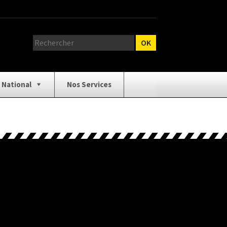
 National
Nos Services
relage
Catalogue Outillage
n Carrelage
Contact
 Œuvre
Isolation / Cloison
 écrire
Outillage / Équipement