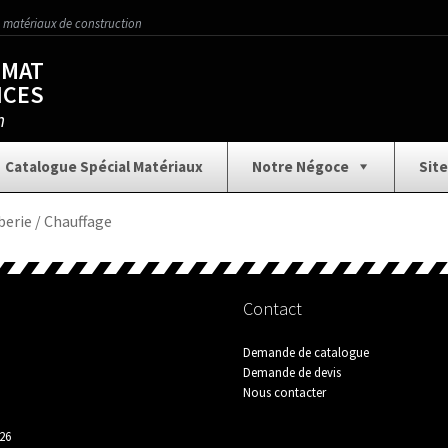
 matériaux de construction
OMAT
ICES
n
Catalogue Spécial Matériaux
Notre Négoce
Site
)
Aménagement Extérieur
Assainissement
Car
rie / Chauffage
CHANTIERS
Charpente / Couverture
Collectio
Contact
Demande de catalogue
s
Électricité / Ventilation
Finition / Décoration
Gros
Demande de devis
Nous contacter
Nos Services
Notre Négoce
Nous
26