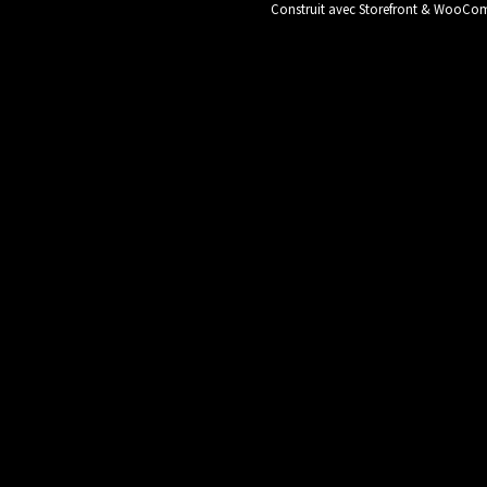
Construit avec Storefront & WooC
Panneaux / Bois
Plomberie / Chauff
Stock National