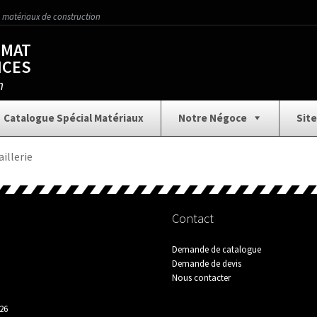
 matériaux de construction
OMAT
ICES
n
Catalogue Spécial Matériaux
Notre Négoce
Site
)
Aménagement Extérieur
Assainissement
Car
illerie
CHANTIERS
Charpente / Couverture
Collectio
Contact
Demande de catalogue
s
Électricité / Ventilation
Finition / Décoration
Gros
Demande de devis
Nous contacter
Nos Services
Notre Négoce
Nous
26