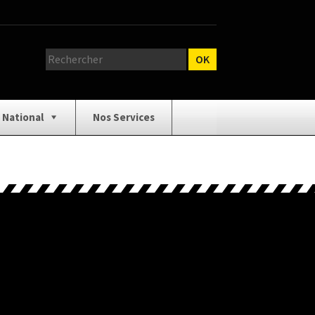
 National
Nos Services
relage
Catalogue Outillage
n Carrelage
Contact
 Œuvre
Isolation / Cloison
 écrire
Outillage / Équipement