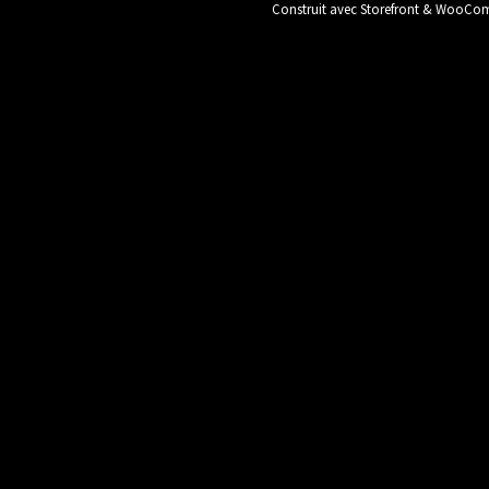
Construit avec Storefront & WooC
Panneaux / Bois
Plomberie / Chauff
Stock National